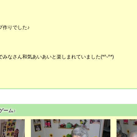
プ作りでした♪
みなさん和気あいあいと楽しまれていました(*^-^*)
みゲーム♪