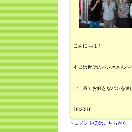
こんにちは！
本日は近所のパン屋さんへ行っ
ご自身でお好きなパンを選
19:20:18
＞コメント(0)はこちらから