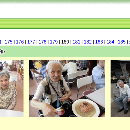
初
|
175
|
176
|
177
|
178
|
179
| 180 |
181
|
182
|
183
|
184
|
185
|
和♪