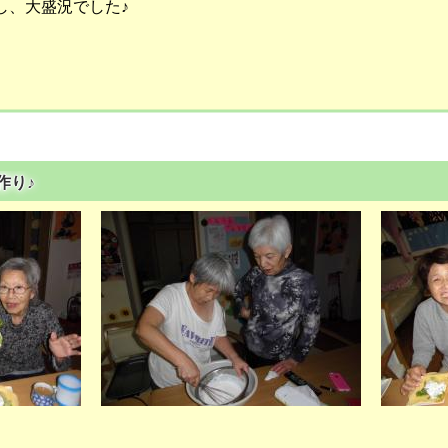
し、大盛況でした♪
作り♪