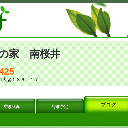
の家 南桜井
425
日部市大衾１８６－１７
ブログ
空き状況
行事予定