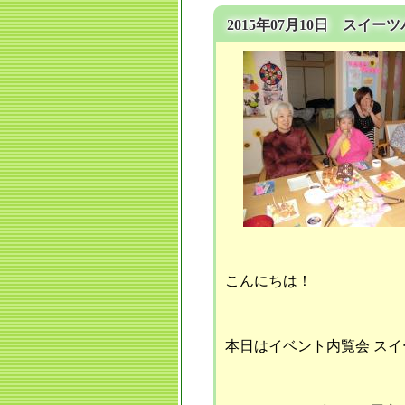
2015年07月10日 スイー
こんにちは！
本日はイベント内覧会 スイー