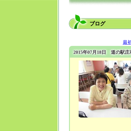
ブログ
最
2015年07月18日 道の駅庄