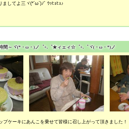
よ三ヾ(*´ω`)ﾉﾞ ｳｯﾋｮﾋｮ♪
の時間～ヾ(*・ω・)ノ゜+.゜★ィェィ☆゜+.゜ヾ(・ω・*)ノ
カップケーキにあんこを乗せて皆様に召し上がって頂きました！