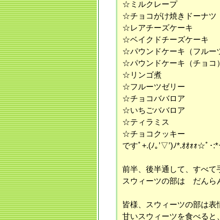
☆ミルクレープ
☆チョコがけ焼きドーナツ
☆レアチーズケーキ
☆ベイクドチーズケーキ
☆パウンドケーキ（フルー
☆パウンドケーキ（チョコ
☆リンゴ煮
☆フルーツゼリー
☆チョコババロア
☆いちごババロア
☆ティラミス
☆チョコクッキー
ですﾟ+.(ﾉ｡’▽’)ﾉ*.ｵｵｫｫ☆ﾟ･:
前半、後半通して、すべて
スウィーツの部は だんら
皆様、スウィーツの部は表情がちが
甘いスウィーツを食べると