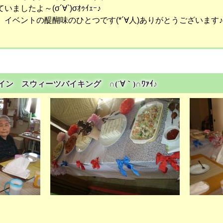
したよ～(σ´∀`)σｵｩｲｪｰ♪
イベントの醍醐味のひとつです(*´∀人)ありがとうございます♪
タイン スウィーツバイキング ∩(´∀｀)∩ﾜｧｲ♪