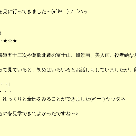
見に行ってきました～(●´艸｀)フ゛ハッ
！
～★☆★
海道五十三次や葛飾北斎の富士山、風景画、美人画、役者絵な
って見ていると、初めはいろいろとお話しもしていましたが、
･･･」
・・・
ゆっくりと全部をみることができました(v^ー°) ヤッタネ
ものを見学できてよかったですね～♪