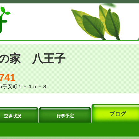
の家 八王子
741
王子市子安町１－４５－３
ブログ
空き状況
行事予定