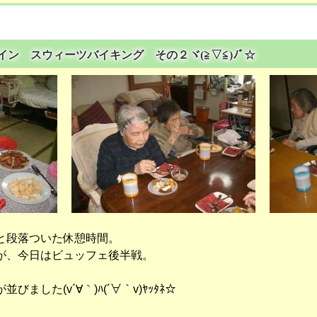
ンタイン スウィーツバイキング その２ヾ(≧▽≦)ﾉﾞ☆
と段落ついた休憩時間。
が、今日はビュッフェ後半戦。
ました(v´∀｀)ﾊ(´∀｀v)ﾔｯﾀﾈ☆