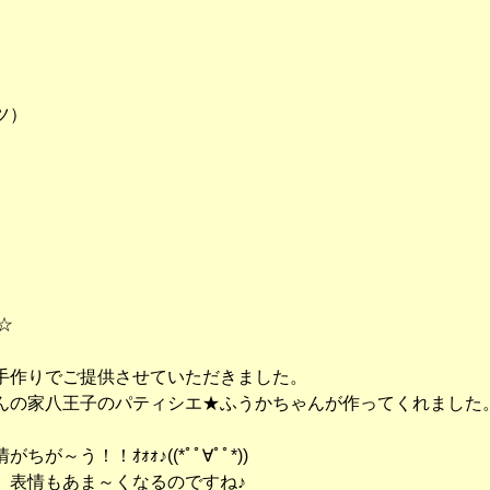
ツ）
）
*☆
手作りでご提供させていただきました。
んの家八王子のパティシエ★ふうかちゃんが作ってくれました
～う！！ｵｫｫ♪((*ﾟﾟ∀ﾟﾟ*))
、表情もあま～くなるのですね♪