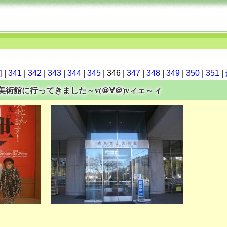
初
|
341
|
342
|
343
|
344
|
345
| 346 |
347
|
348
|
349
|
350
|
351
|
富士美術館に行ってきました～v(＠∀＠)vィェ～ィ