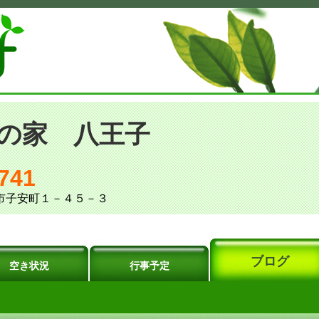
の家 八王子
741
王子市子安町１－４５－３
ブログ
空き状況
行事予定