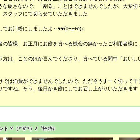
うな硬さなので、「割る」ことはできませんでしたが、大変切
、スタッフにて切らせていただきました
小さく切って、柔らかく戻してお汁粉にしましたよ～♥♥(o￫ܫ￩o)♫
者の皆様、お正月にお餅を食べる機会の無かったご利用者様に
う方は、ことのほか喜んでくださり、食べている間中「おいし
では消費ができませんでしたので、ただ今うすーく切って干してあ
りですね。そう、後日かき餅にしてお召し上がりいただきます
トヾ（*´∀`*）ﾉ゛ｷｬｯｷｬ