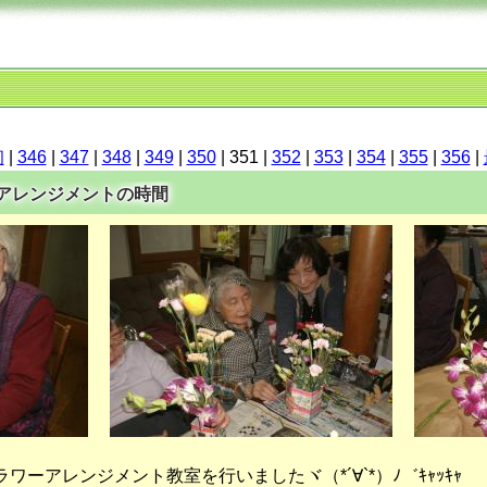
初
|
346
|
347
|
348
|
349
|
350
| 351 |
352
|
353
|
354
|
355
|
356
|
ワーアレンジメントの時間
ーアレンジメント教室を行いましたヾ（*´∀`*）ﾉ゛ｷｬｯｷｬ