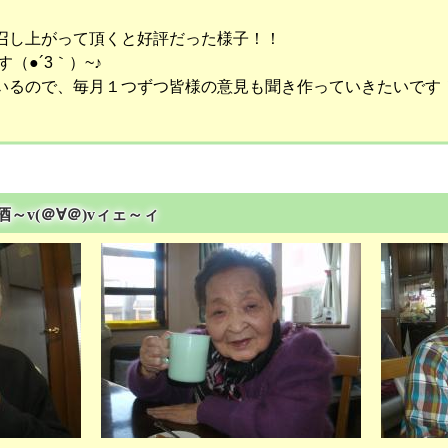
召し上がって頂くと好評だった様子！！
す（●´3｀）~♪
いるので、毎月１つずつ皆様の意見も聞き作っていきたいです
酒～v(＠∀＠)vィェ～ィ