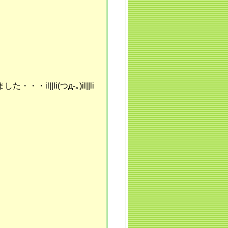
|li(つд-｡)il||li