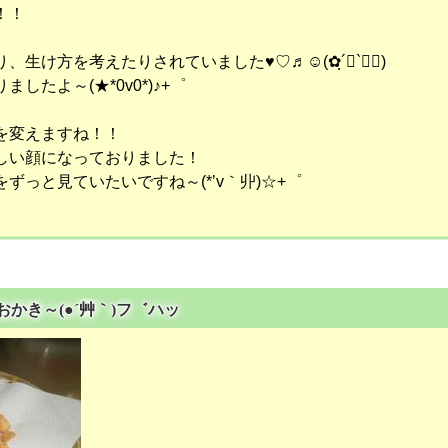
！！
生け方を考えたりされていました♥♡♬☺(✿ฺ´∀`✿ฺ)
したよ～(★*0v0*)♪+゜
を変えますね！！
しい顔になっておりました！
ずっと見ていたいですね～(*’v｀丱)☆+゜
でおかき～(●´艸｀)フ゛ハッ