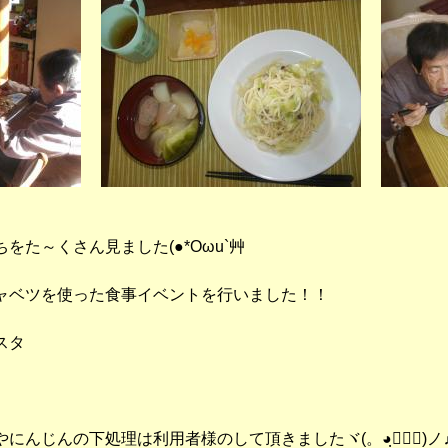
をた～くさん見ました(●*Oωu`艸
ャベツを使った食事イベントを行いました！！
スタ
にんじんの下処理は利用者様のして頂きましたヾ(。◕ฺ∀◕ฺ)ノ