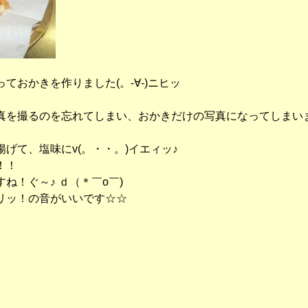
ておかきを作りました(。-∀-)ニヒッ
るのを忘れてしまい、おかきだけの写真になってしまいました・・・il|
げて、塩味にv(。・・。)イエィッ♪
！！
ね！ぐ～♪ ｄ（＊￣o￣)
リッ！の音がいいです☆☆