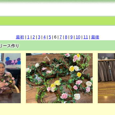
最初
|
1
|
2
|
3
|
4
|
5
| 6 |
7
|
8
|
9
|
10
|
11
|
最後
ーリース作り