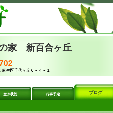
の家 新百合ヶ丘
702
川崎市麻生区千代ヶ丘６－４－１
ブログ
空き状況
行事予定