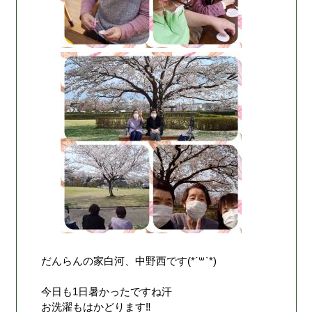
だんらんの家白河、中野西です(*´꒳`*)
今日も1日暑かったですね汗
お洗濯もはかどります‼︎