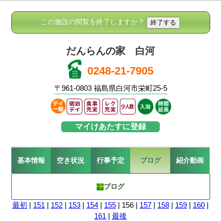
この施設の閲覧を終了しますか？
だんらんの家 白河
0248-21-7905
〒961-0803 福島県白河市栄町25-5
マイけあたすに登録
基本情報
空き状況
行事予定
ブログ
紹介動画
ブログ
最初
|
151
|
152
|
153
|
154
|
155
| 156 |
157
|
158
|
159
|
160
|
161
|
最後