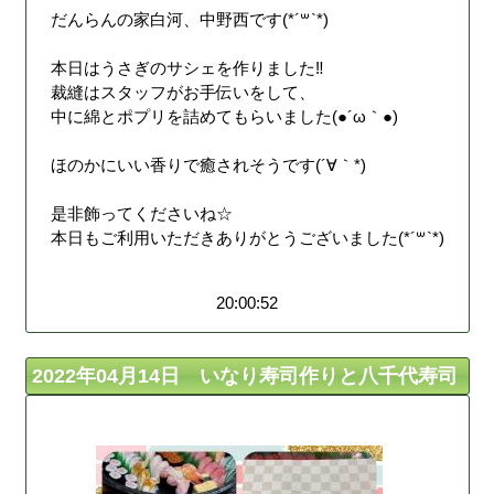
だんらんの家白河、中野西です(*´꒳`*)
本日はうさぎのサシェを作りました‼︎
裁縫はスタッフがお手伝いをして、
中に綿とポプリを詰めてもらいました(●´ω｀●)
ほのかにいい香りで癒されそうです(´∀｀*)
是非飾ってくださいね☆
本日もご利用いただきありがとうございました(*´꒳`*)
20:00:52
2022年04月14日 いなり寿司作りと八千代寿司