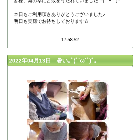
皆様、海の幸に舌鼓をうたれていました╰(*´︶`*)╯
本日もご利用頂きありがとうございました♪
明日も笑顔でお待ちしております☆
17:58:52
2022年04月13日 暑い｡ﾟ(ﾟ´ω`ﾟ)ﾟ｡