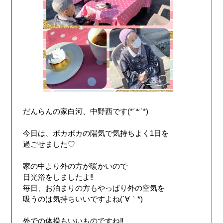
だんらんの家白河、中野西です(*´꒳`*)
今日は、ポカポカの陽気で気持ちよく1日を
過ごせました♡
家の中より外の方が暖かいので
日光浴をしましたよ‼︎
毎日、お泊まりの方もやっぱり外の空気を
吸うのは気持ちいいですよね(´∀｀*)
外での体操もいいものですね‼︎