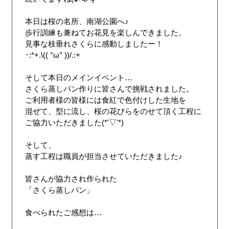
本日は桜の名所、南湖公園へ♪
歩行訓練も兼ねてお花見を楽しんできました。
見事な枝垂れさくらに感動しましたー！
･:*+.\(( °ω° ))/.:+
そして本日のメインイベント…
さくら蒸しパン作りに皆さんで挑戦されました。
ご利用者様の皆様には食紅で色付けした生地を
混ぜて、型に流し、桜の花びらをのせて頂く工程に
ご協力いただきました(*'▽'*)
そして、
蒸す工程は職員が担当させていただきました♪
皆さんが協力され作られた
「さくら蒸しパン」
食べられたご感想は…