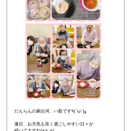
だんらんの家白河、ハ取です٩( 'ω' )و
連日、お天気も良く過ごしやすい日々が
続いてますね(๑˃̵ᴗ˂̵)