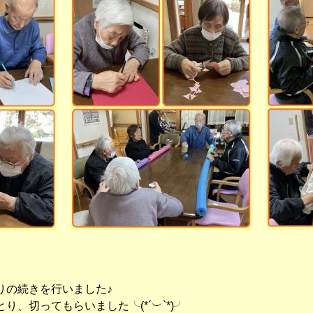
りの続きを行いました♪
、切ってもらいました╰(*´︶`*)╯