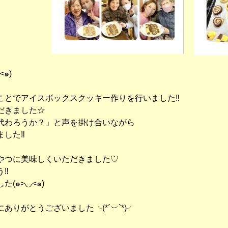
๑)
ことでアイスボックスクッキー作りを行いました‼︎
だきました☆
代わろうか？」と声を掛け合いながら
した‼︎
やつに美味しくいただきました♡
‼︎
(๑>◡<๑)
りがとうございました╰(*´︶`*)╯