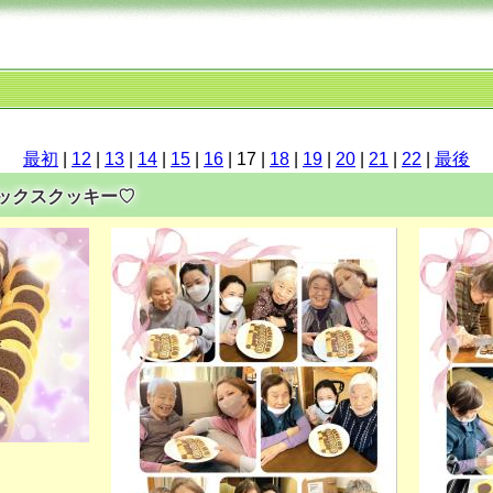
最初
|
12
|
13
|
14
|
15
|
16
| 17 |
18
|
19
|
20
|
21
|
22
|
最後
スボックスクッキー♡