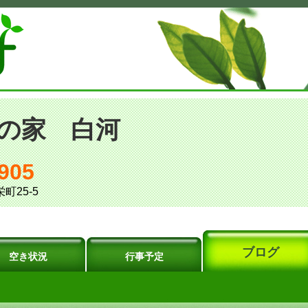
の家 白河
905
町25-5
ブログ
空き状況
行事予定