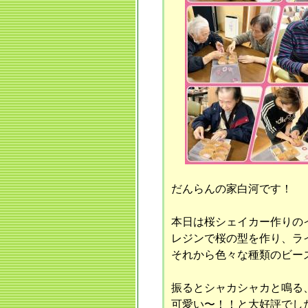
だんらんの家白河です！
本日は桜シェイカー作りのイベ
レジンで桜の型を作り、ラ
それから色々な種類のビーズ
振るとシャカシャカと鳴る
可愛い〜！！と大好評でした╰(