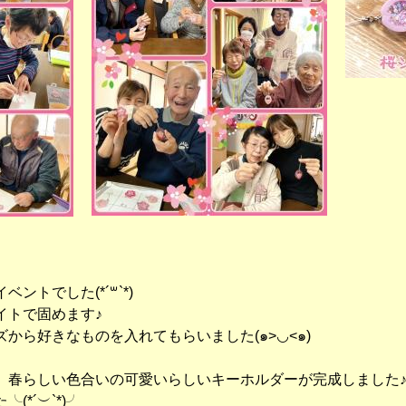
ントでした(*´꒳`*)
イトで固めます♪
から好きなものを入れてもらいました(๑>◡<๑)
、春らしい色合いの可愛いらしいキーホルダーが完成しました
*´︶`*)╯