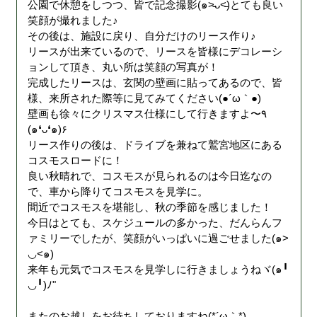
公園で休憩をしつつ、皆で記念撮影(๑˃̵ᴗ˂̵)とても良い
笑顔が撮れました♪
その後は、施設に戻り、自分だけのリース作り♪
リースが出来ているので、リースを皆様にデコレーシ
ョンして頂き、丸い所は笑顔の写真が！
完成したリースは、玄関の壁画に貼ってあるので、皆
様、来所された際等に見てみてください(●´ω｀●)
壁画も徐々にクリスマス仕様にして行きますよ〜٩
(๑❛ᴗ❛๑)۶
リース作りの後は、ドライブを兼ねて鷲宮地区にある
コスモスロードに！
良い秋晴れで、コスモスが見られるのは今日迄なの
で、車から降りてコスモスを見学に。
間近でコスモスを堪能し、秋の季節を感じました！
今日はとても、スケジュールの多かった、だんらんフ
ァミリーでしたが、笑顔がいっぱいに過ごせました(๑>
◡<๑)
来年も元気でコスモスを見学しに行きましょうねヾ(๑╹
◡╹)ﾉ"
またのお越しをお待ちしておりますね(*´ω｀*)