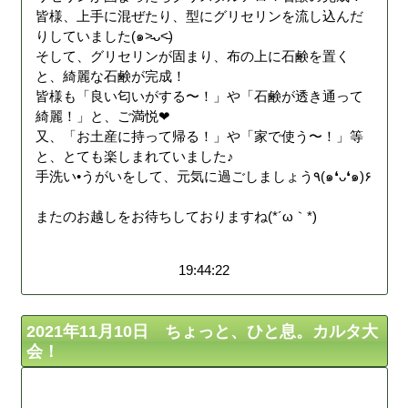
皆様、上手に混ぜたり、型にグリセリンを流し込んだ
りしていました(๑˃̵ᴗ˂̵)
そして、グリセリンが固まり、布の上に石鹸を置く
と、綺麗な石鹸が完成！
皆様も「良い匂いがする〜！」や「石鹸が透き通って
綺麗！」と、ご満悦❤︎
又、「お土産に持って帰る！」や「家で使う〜！」等
と、とても楽しまれていました♪
手洗い•うがいをして、元気に過ごしましょう٩(๑❛ᴗ❛๑)۶
またのお越しをお待ちしておりますね(*´ω｀*)
19:44:22
2021年11月10日 ちょっと、ひと息。カルタ大
会！