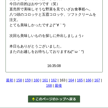
今日の目的はおやつです（笑）
直売所で美味しそうな野菜を見ていざお食事処へ。
八つ頭のコロッケと五霞コロッケ、ソフトクリームを
注文。
とても美味しかったですよ(*´∀｀*)
次回も美味しいものを探しに外出しましょう♪
本日もありがとうございました。
またのお越しをお待ちしておりますね(*´ω｀*)
16:35:08
最初
|
158
|
159
|
160
|
161
|
162
| 163 |
164
|
165
|
166
|
167
|
168
|
最後