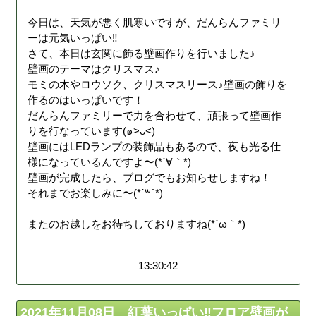
今日は、天気が悪く肌寒いですが、だんらんファミリ
ーは元気いっぱい‼︎
さて、本日は玄関に飾る壁画作りを行いました♪
壁画のテーマはクリスマス♪
モミの木やロウソク、クリスマスリース♪壁画の飾りを
作るのはいっぱいです！
だんらんファミリーで力を合わせて、頑張って壁画作
りを行なっています(๑˃̵ᴗ˂̵)
壁画にはLEDランプの装飾品もあるので、夜も光る仕
様になっているんですよ〜(*´∀｀*)
壁画が完成したら、ブログでもお知らせしますね！
それまでお楽しみに〜(*´꒳`*)
またのお越しをお待ちしておりますね(*´ω｀*)
13:30:42
2021年11月08日 紅葉いっぱい‼︎フロア壁画が