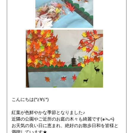
こんにちは(*≧∀≦*)
紅葉が色鮮やかな季節となりました♪
近隣の公園やご近所のお庭の木々も綺麗です(๑˃̵ᴗ˂̵)
お天気の良い日に恵まれ、絶好のお散歩日和を皆様と
満喫しています★