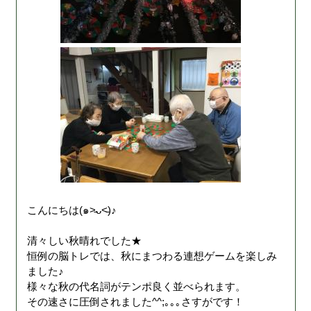
こんにちは(๑˃̵ᴗ˂̵)♪
清々しい秋晴れでした★
恒例の脳トレでは、秋にまつわる連想ゲームを楽しみ
ました♪
様々な秋の代名詞がテンポ良く並べられます。
その速さに圧倒されました^^;｡｡｡さすがです！