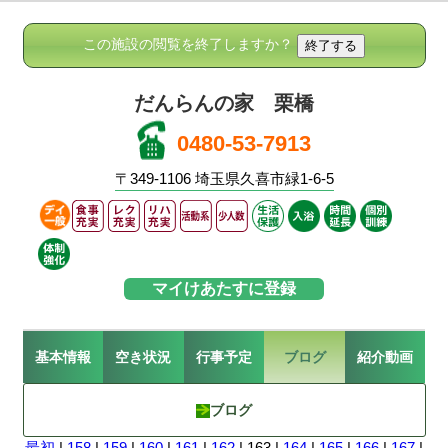
この施設の閲覧を終了しますか？
だんらんの家 栗橋
0480-53-7913
〒349-1106 埼玉県久喜市緑1-6-5
マイけあたすに登録
基本情報
空き状況
行事予定
ブログ
紹介動画
ブログ
最初
|
158
|
159
|
160
|
161
|
162
| 163 |
164
|
165
|
166
|
167
|