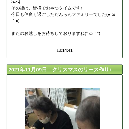
˃̵ᴗ˂̵)
その後は、皆様でおやつタイムです♪
今日も仲良く過ごしただんらんファミリーでした(●´ω
｀●)
またのお越しをお待ちしておりますね(*´ω｀*)
19:14:41
2021年11月09日 クリスマスのリース作り♪