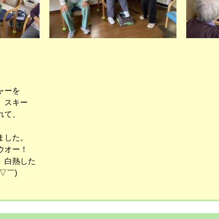
ャーを
、スキー
れて、
ました。
ウオー！
、白熱した
▽￣)