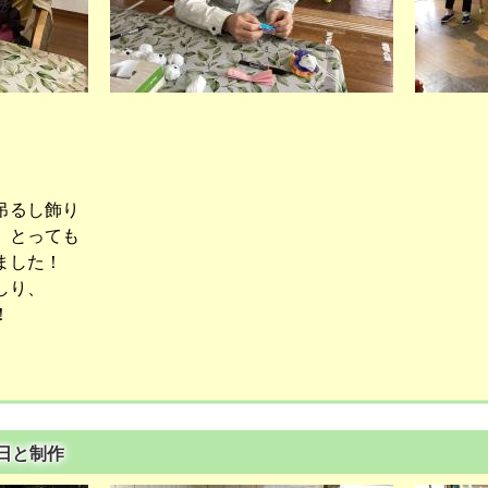
吊るし飾り
、とっても
ました！
しり、
！
の日と制作