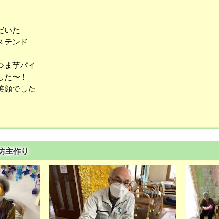
だいた
ステンド
つま芋パイ
した〜！
笑顔でした
る坊主作り