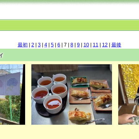
最初
|
2
|
3
|
4
|
5
|
6
| 7 |
8
|
9
|
10
|
11
|
12
|
最後
イ