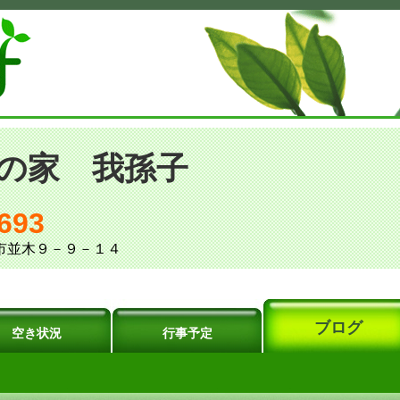
の家 我孫子
693
孫子市並木９－９－１４
ブログ
空き状況
行事予定