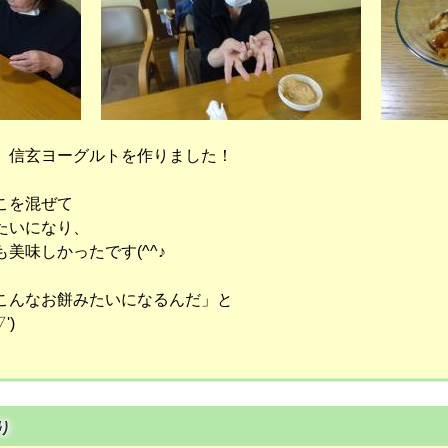
、信玄ヨーグルトを作りました！
こを混ぜて
たいになり、
美味しかったです(^^♪
こんなお餅みたいになるんだ」と
')
り