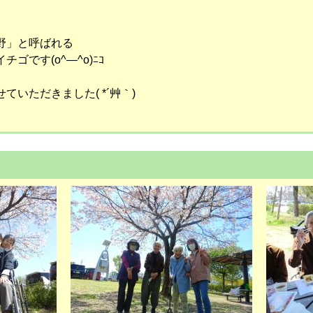
野」と呼ばれる
ゴです(o^―^o)ﾆｺ
いただきました( *´艸｀)