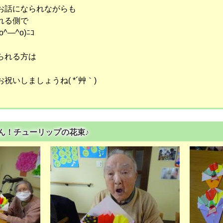
お話になられながらも
れる側で
―^o)ﾆｺ
られる方は
いしましょうね( *´艸｀)
んまん！チューリップの花束♪