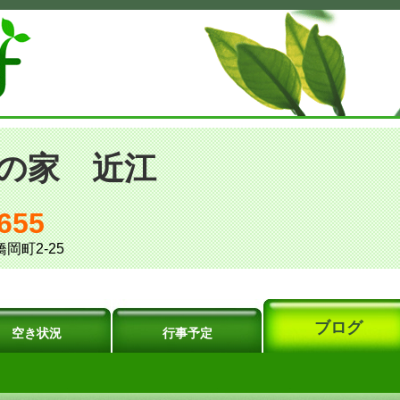
の家 近江
655
橋岡町2-25
ブログ
空き状況
行事予定