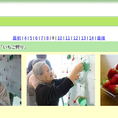
最初
|
4
|
5
|
6
|
7
|
8
| 9 |
10
|
11
|
12
|
13
|
14
|
最後
屋で「いちご狩り」