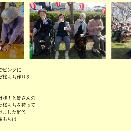
でピンクに
だ桜もち作りを
日和！と皆さんの
た桜もちを持って
た!(^^)!
桜もちは