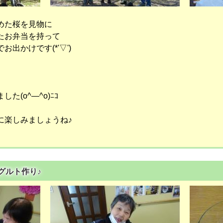
めた桜を見物に
たお弁当を持って
出かけです(*'▽')
(o^―^o)ﾆｺ
に楽しみましょうね♪
ーグルト作り♪