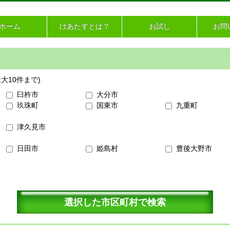
ホーム
けあたすとは？
お試し
お問
大10件まで)
臼杵市
大分市
玖珠町
国東市
九重町
津久見市
日田市
姫島村
豊後大野市