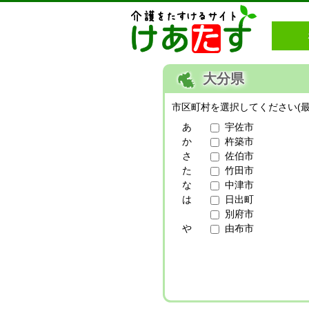
大分県
市区町村を選択してください(最
あ
宇佐市
か
杵築市
さ
佐伯市
た
竹田市
な
中津市
は
日出町
別府市
や
由布市