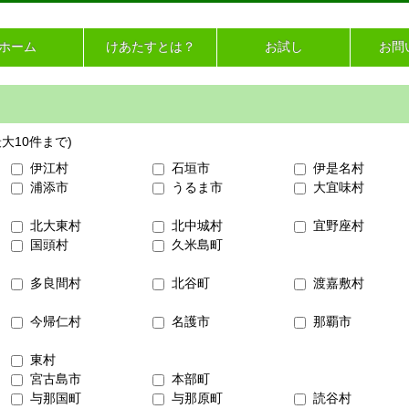
ホーム
けあたすとは？
お試し
お問
大10件まで)
伊江村
石垣市
伊是名村
浦添市
うるま市
大宜味村
北大東村
北中城村
宜野座村
国頭村
久米島町
多良間村
北谷町
渡嘉敷村
今帰仁村
名護市
那覇市
東村
宮古島市
本部町
与那国町
与那原町
読谷村