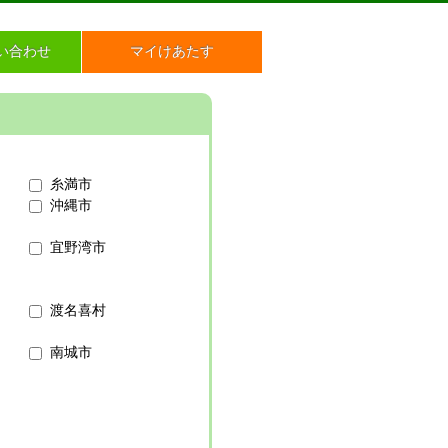
い合わせ
マイけあたす
糸満市
沖縄市
宜野湾市
渡名喜村
南城市