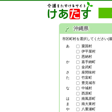
沖縄県
市区町村を選択してください(最
あ
粟国村
伊平屋村
恩納村
か
嘉手納町
金武町
さ
座間味村
た
竹富町
豊見城市
な
中城村
西原町
は
南風原町
ま
南大東村
や
八重瀬町