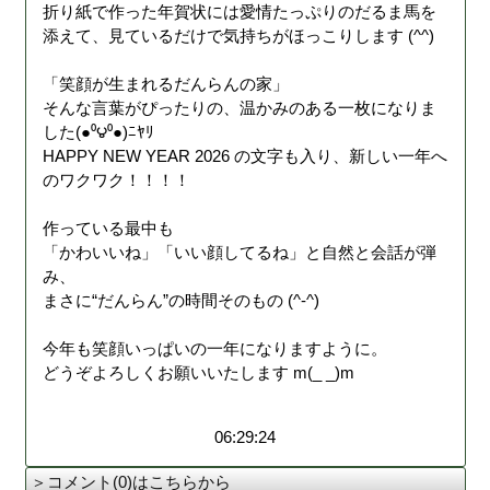
折り紙で作った年賀状には愛情たっぷりのだるま馬を
添えて、見ているだけで気持ちがほっこりします (^^)
「笑顔が生まれるだんらんの家」
そんな言葉がぴったりの、温かみのある一枚になりま
した(●⁰౪⁰●)ﾆﾔﾘ
HAPPY NEW YEAR 2026 の文字も入り、新しい一年へ
のワクワク！！！！
作っている最中も
「かわいいね」「いい顔してるね」と自然と会話が弾
み、
まさに“だんらん”の時間そのもの (^-^)
今年も笑顔いっぱいの一年になりますように。
どうぞよろしくお願いいたします m(_ _)m
06:29:24
＞コメント(0)はこちらから