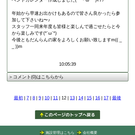
年始から早速お出かけもあるので皆さん良かったら参
加して下さいね〜♪
スタッフ一同来年度も皆様と楽しんで過ごせたらと今
から楽しみです(*´ω`*)
今後ともだんらんの家をよろしくお願い致しますm(( _
_ ))m
10:05:39
＞コメント(0)はこちらから
最初
|
7
|
8
|
9
|
10
|
11
| 12 |
13
|
14
|
15
|
16
|
17
|
最後
施設管理はこちら
会社概要