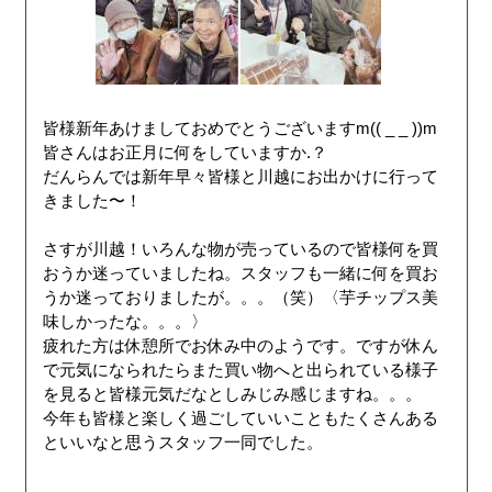
皆様新年あけましておめでとうございますm(( _ _ ))m
皆さんはお正月に何をしていますか.？
だんらんでは新年早々皆様と川越にお出かけに行って
きました〜！
さすが川越！いろんな物が売っているので皆様何を買
おうか迷っていましたね。スタッフも一緒に何を買お
うか迷っておりましたが。。。（笑）〈芋チップス美
味しかったな。。。〉
疲れた方は休憩所でお休み中のようです。ですが休ん
で元気になられたらまた買い物へと出られている様子
を見ると皆様元気だなとしみじみ感じますね。。。
今年も皆様と楽しく過ごしていいこともたくさんある
といいなと思うスタッフ一同でした。