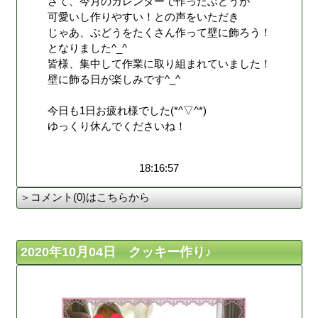
さて、今月のカレンダーで作ったぶどうが
可愛いし作りやすい！との声をいただき
じゃあ、ぶどうをたくさん作って壁に飾ろう！
となりました^_^
皆様、集中して作業に取り組まれていました！
壁に飾る日が楽しみです^_^
今日も1日お疲れ様でした(*^▽^*)
ゆっくり休んでくださいね！
18:16:57
＞コメント(0)はこちらから
2020年10月04日 クッキー作り♪