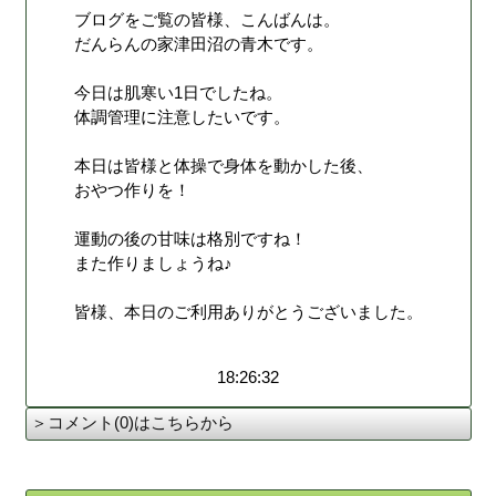
ブログをご覧の皆様、こんばんは。
だんらんの家津田沼の青木です。
今日は肌寒い1日でしたね。
体調管理に注意したいです。
本日は皆様と体操で身体を動かした後、
おやつ作りを！
運動の後の甘味は格別ですね！
また作りましょうね♪
皆様、本日のご利用ありがとうございました。
18:26:32
＞コメント(0)はこちらから