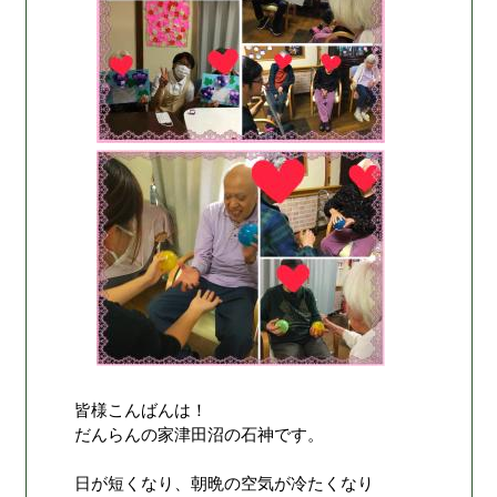
皆様こんばんは！
だんらんの家津田沼の石神です。
日が短くなり、朝晩の空気が冷たくなり