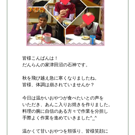
皆様こんばんは！
だんらんの家津田沼の石神です。
秋を飛び越え急に寒くなりましたね。
皆様、体調は崩されていませんか？
今日は温かいおやつが食べたいとの声を
いただき、あんこ入りお焼きを作りました。
料理の腕に自信のある方々で作業を分担し
手際よく作業を進めていきました^_^
温かくて甘いおやつを頬張り、皆様笑顔に