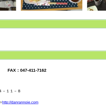
1 FAX：047-411-7162
４－１１－８
⇒
http://danrannoie.com