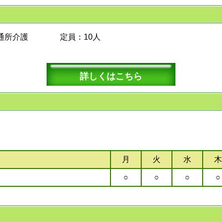
型通所介護 定員：10人
詳しくはこちら
。
月
火
水
木
○
○
○
○