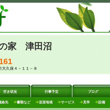
の家 津田沼
161
志野市大久保４－１１－８
空き状況
行事予定
ブログ
連絡先
書類など
送迎地域
サービス
見学
設備