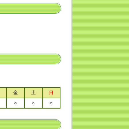
金
土
日
○
○
○