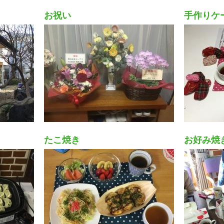
お祝い
手作りケ
たこ焼き
お好み焼