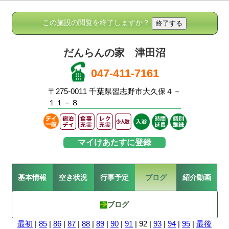
この施設の閲覧を終了しますか？
だんらんの家 津田沼
047-411-7161
〒275-0011 千葉県習志野市大久保４－
１１－８
マイけあたすに登録
基本情報
空き状況
行事予定
ブログ
紹介動画
ブログ
最初
|
85
|
86
|
87
|
88
|
89
|
90
|
91
| 92 |
93
|
94
|
95
|
最後