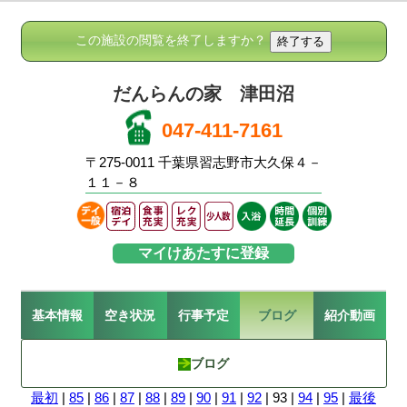
この施設の閲覧を終了しますか？
だんらんの家 津田沼
047-411-7161
〒275-0011 千葉県習志野市大久保４－
１１－８
マイけあたすに登録
基本情報
空き状況
行事予定
ブログ
紹介動画
ブログ
最初
|
85
|
86
|
87
|
88
|
89
|
90
|
91
|
92
| 93 |
94
|
95
|
最後