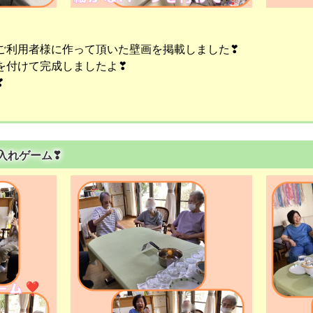
ご利用者様に作って頂いた壁画を掲載しました❣
を付けて完成しましたよ❣
❣
玉入れゲーム❣