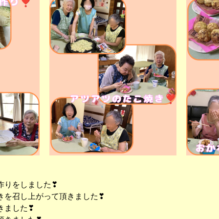
作りをしました❣
きを召し上がって頂きました❣
きました❣