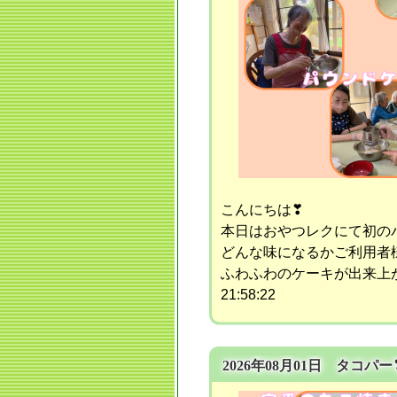
こんにちは❣
本日はおやつレクにて初の
どんな味になるかご利用者
ふわふわのケーキが出来上
21:58:22
2026年08月01日 タコパー