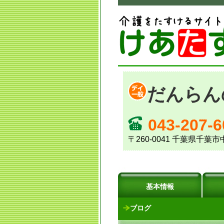
だんらん
043-207-6
〒260-0041 千葉県千葉市
基本情報
ブログ