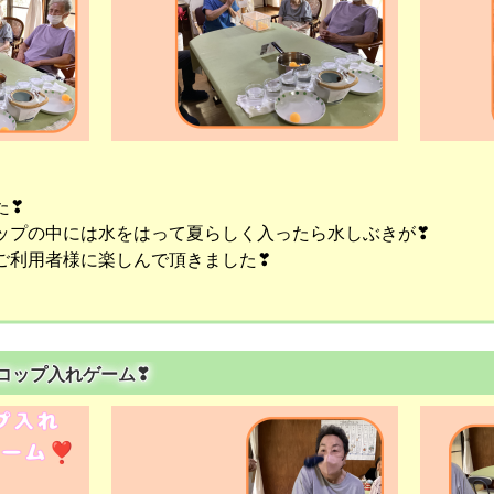
た❣
ップの中には水をはって夏らしく入ったら水しぶきが❣
ご利用者様に楽しんで頂きました❣
玉紙コップ入れゲーム❣