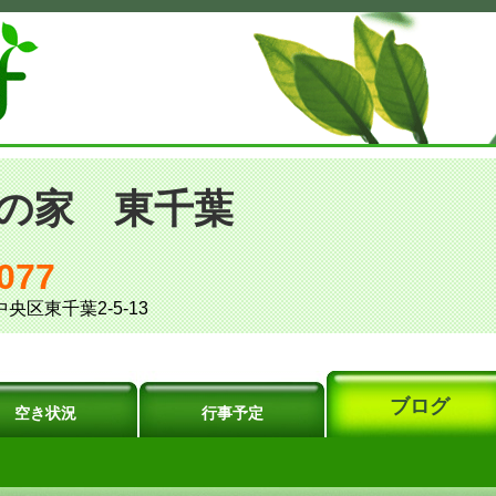
の家 東千葉
077
中央区東千葉2-5-13
ブログ
空き状況
行事予定