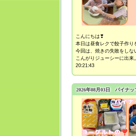
こんにちは❣
本日は昼食レクで餃子作り
今回は、焼きの失敗をしな
こんがりジューシーに出来
20:21:43
2026年08月03日 パイ