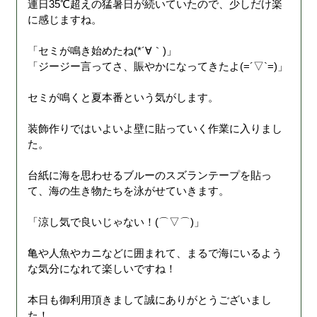
連日35℃超えの猛暑日が続いていたので、少しだけ楽
に感じますね。
「セミが鳴き始めたね(*´∀｀)」
「ジージー言ってさ、賑やかになってきたよ(=´▽`=)」
セミが鳴くと夏本番という気がします。
装飾作りではいよいよ壁に貼っていく作業に入りまし
た。
台紙に海を思わせるブルーのスズランテープを貼っ
て、海の生き物たちを泳がせていきます。
「涼し気で良いじゃない！(⌒▽⌒)」
亀や人魚やカニなどに囲まれて、まるで海にいるよう
な気分になれて楽しいですね！
本日も御利用頂きまして誠にありがとうございまし
た！