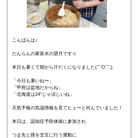
こんばんは♪
だんらんの家富水の望月です☆
本日も暑くて朝から汗だくになりました(￣O￣;)
「今日も暑いね〜」
「甲府は盆地だからね」
「北海道は24°じゃ涼しいね」
天気予報の気温情報を見てヒェ〜と叫んでいました！
本日は、認知症予防体操に参加され
つま先と踵を交互に行う運動に