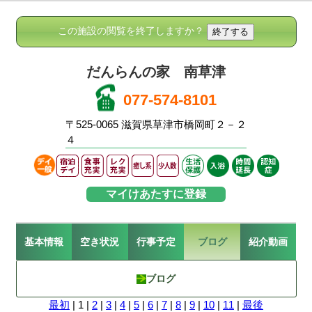
この施設の閲覧を終了しますか？
だんらんの家 南草津
077-574-8101
〒525-0065 滋賀県草津市橋岡町２－２
４
マイけあたすに登録
基本情報
空き状況
行事予定
ブログ
紹介動画
ブログ
最初
| 1 |
2
|
3
|
4
|
5
|
6
|
7
|
8
|
9
|
10
|
11
|
最後