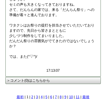
セミの声も大きくなってきておりますね。
さて、だんらんの家では、来る「だんらん祭り」への
準備が着々と進んでおります。
ワタクシはお祭りの提灯を担当させていただいており
ますので、先日から皆さまとともに
少しづつ制作をしてまいりました。
だんだん祭りの雰囲気がでてきたのではないでしょう
か？
では、また(^▽^)/
17:13:07
＞コメント(0)はこちらから
最初
| 1 |
2
|
3
|
4
|
5
|
6
|
7
|
8
|
9
|
10
|
11
|
最後