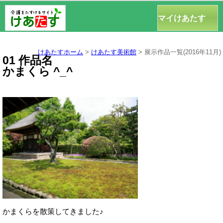
けあたす
マイけあたす
トップページへ
けあたすホーム
>
けあたす美術館
>
展示作品一覧(2016年11月)
01 作品名
かまくら ^_^
かまくらを散策してきました♪