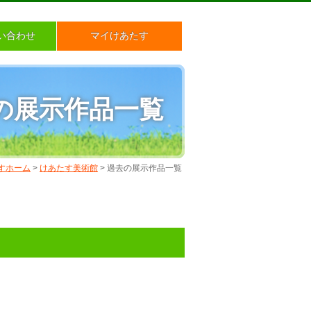
い合わせ
マイけあたす
の展示作品一覧
すホーム
>
けあたす美術館
>
過去の展示作品一覧