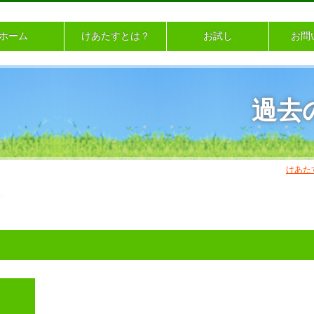
ホーム
けあたすとは？
お試し
お問
過去
けあた