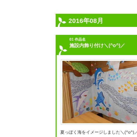
2016年08月
01 作品名
施設内飾り付け＼(^o^)／
夏っぽく海をイメージしました＼(^o^)