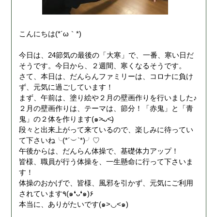
こんにちは(*´ω｀*)
今日は、24節気の最後の「大寒」で、一番、寒い日だ
そうです。今日から、２週間、寒くなるそうです。
さて、本日は、だんらんファミリーは、コロナに負け
ず、元気に過ごしています！
まず、午前は、塗り絵や２月の壁画作りを行いました♪
２月の壁画作りは、テーマは、節分！「赤鬼」と「青
鬼」の２体を作ります(๑˃̵ᴗ˂̵)
段々と出来上がって来ているので、楽しみに待ってい
て下さいね╰(*´︶`*)╯♡
午後からは、だんらん体操で、基礎体力アップ！
皆様、職員が行う体操を、一生懸命に行って下さいま
す！
体操のおかげで、皆様、風邪を引かず、元気にご利用
されています٩(๑❛ᴗ❛๑)۶
本当に、ありがたいです(๑>◡<๑)