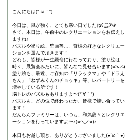
こんにちは(*´ω｀*)
今日は、風が強く、とても寒い日でしたねʕ⁎̯͡⁎ʔ༄
さて、本日は、午前中のレクリエーションをお伝えし
ますね♪
パズルや塗り絵、壁画等…。皆様の好きなレクリエー
ションを選んで頂きます！
どれも、皆様が一生懸命に行なっており、塗り絵は
時々、展覧会みたいに、皆んなで見せ合います(๑˃̵ᴗ˂̵)
塗り絵も、最近、ご存知の「リラックマ」や「ドラえ
もん」「ねずみくんのチョッキ」等、レパートリーを
増やしている所です！
脳トレのパズルもありますよ〜(*´∀｀*)
パズルも、どの位で終わったか、皆様で競い合ってい
ます！
だんらんファミリーは、いつも、和気藹々とレクリエ
ーションを行っていますよ〜♪(๑ᴖ◡ᴖ๑)♪
本日もお越し頂き、ありがとうございました(●´ω｀●)