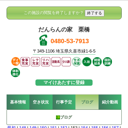
この施設の閲覧を終了しますか？
だんらんの家 栗橋
0480-53-7913
〒349-1106 埼玉県久喜市緑1-6-5
マイけあたすに登録
基本情報
空き状況
行事予定
ブログ
紹介動画
ブログ
最初
|
148
|
149
|
150
|
151
|
152
| 153 |
154
|
155
|
156
|
157
|