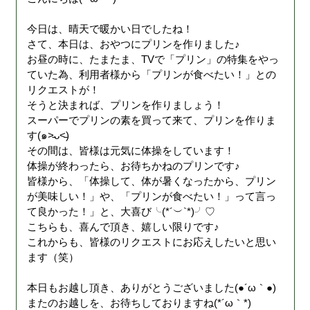
今日は、晴天で暖かい日でしたね！
さて、本日は、おやつにプリンを作りました♪
お昼の時に、たまたま、TVで「プリン」の特集をやっ
ていた為、利用者様から「プリンが食べたい！」との
リクエストが！
そうと決まれば、プリンを作りましょう！
スーパーでプリンの素を買って来て、プリンを作りま
す(๑˃̵ᴗ˂̵)
その間は、皆様は元気に体操をしています！
体操が終わったら、お待ちかねのプリンです♪
皆様から、「体操して、体が暑くなったから、プリン
が美味しい！」や、「プリンが食べたい！」って言っ
て良かった！」と、大喜び╰(*´︶`*)╯♡
こちらも、喜んで頂き、嬉しい限りです♪
これからも、皆様のリクエストにお応えしたいと思い
ます（笑）
本日もお越し頂き、ありがとうございました(●´ω｀●)
またのお越しを、お待ちしておりますね(*´ω｀*)