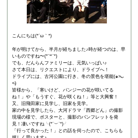
こんにちは(*´ω｀*)
年が明けてから、半月が経ちました♪時が経つのは、早
いものですね〜(*´꒳`*)
でも、だんらんファミリーは、元気いっぱい♪
さて本日は、リクエストにより、ドライブへ！
ドライブには、古河公園に行き、冬の景色を堪能(๑˃̵ᴗ
˂̵)
皆様から、「寒いけど、パンジーの花が咲いてる
ね！」や「もうすぐ、花が咲くね！」等と大興奮！
又、旧飛田家に見学し、旧家を見学。
家の中を見学したら、大河ドラマ「西郷どん」の撮影
現場の様で、ポスターと、撮影のパンフレットを発
見！凄いですね╰(*´︶`*)╯
「行って良かった！」との話を伺ったので、こちらも
嬉しく思います♪