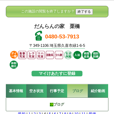
この施設の閲覧を終了しますか？
だんらんの家 栗橋
0480-53-7913
〒349-1106 埼玉県久喜市緑1-6-5
マイけあたすに登録
基本情報
空き状況
行事予定
ブログ
紹介動画
ブログ
最初
|
1
|
2
|
3
| 4 |
5
|
6
|
7
|
8
|
9
|
10
|
11
|
最後