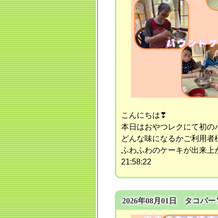
こんにちは❣
本日はおやつレクにて初の
どんな味になるかご利用者
ふわふわのケーキが出来上
21:58:22
2026年08月01日 タコパー