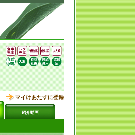
マイけあたすに登録
紹介動画