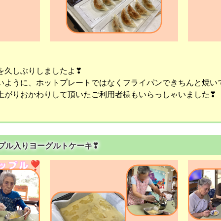
を久しぶりしましたよ❣
いように、ホットプレートではなくフライパンできちんと焼い
上がりおかわりして頂いたご利用者様もいらっしゃいました❣
ナップル入りヨーグルトケーキ❣