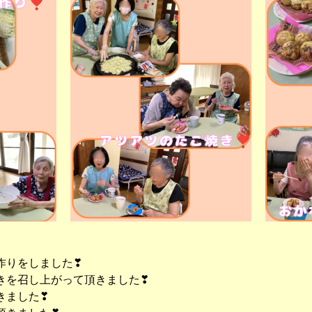
作りをしました❣
きを召し上がって頂きました❣
きました❣