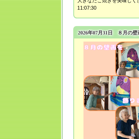
大きなたこ焼きを美味しく
11:07:30
2026年07月31日 ８月の