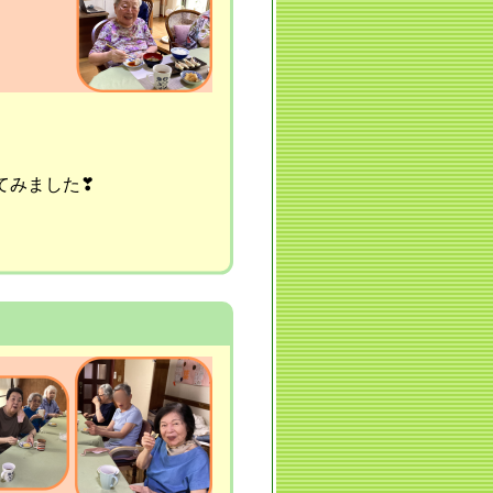
てみました❣