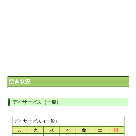
空き状況
デイサービス（一般）
デイサービス（一般）
月
火
水
木
金
土
日